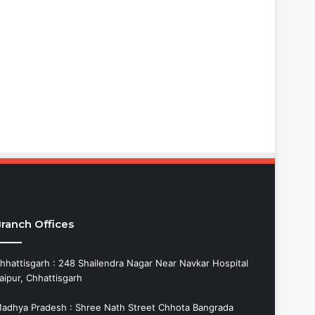
ranch Offices
hhattisgarh : 248 Shailendra Nagar Near Navkar Hospital
aipur, Chhattisgarh
adhya Pradesh : Shree Nath Street Chhota Bangrada