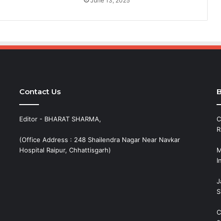
June 13, 2025
Contact Us
B
Editor - BHARAT SHARMA,
C
R
(Office Address : 248 Shailendra Nagar Near Navkar
Hospital Raipur, Chhattisgarh)
M
I
J
S
C