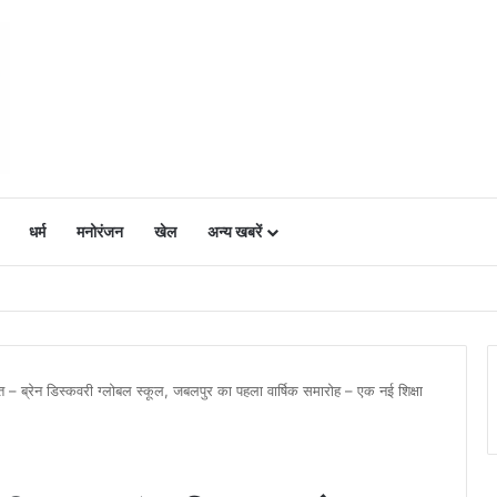
धर्म
मनोरंजन
खेल
अन्य खबरें
ं में उत्साह, नैनो डीएपी और नैनो यूरिया बने किसानों के भरोसेमंद कृषि साथी…..
ित – ब्रेन डिस्कवरी ग्लोबल स्कूल, जबलपुर का पहला वार्षिक समारोह – एक नई शिक्षा