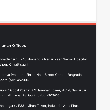
ranch Offices
hhattisgarh : 248 Shailendra Nagar Near Navkar Hospital
aipur, Chhattisgarh
adhya Pradesh : Shree Nath Street Chhota Bangrada
ndore (MP) 452006
aipur : Gopal Koshik B-9 Jawahar Tower, AC-4, Sawai Jai
ingh Highway, Banipark, Jaipur-302016
handigarh : E331, Miran Tower, Industrial Area Phase