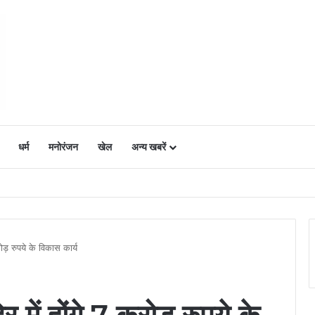
धर्म
मनोरंजन
खेल
अन्य खबरें
ं में उत्साह, नैनो डीएपी और नैनो यूरिया बने किसानों के भरोसेमंद कृषि साथी…..
रोड़ रुपये के विकास कार्य