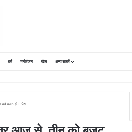
धर्म
मनोरंजन
खेल
अन्य खबरें
ं में उत्साह, नैनो डीएपी और नैनो यूरिया बने किसानों के भरोसेमंद कृषि साथी…..
 को बजट होगा पेश
्र आज से, तीन को बजट