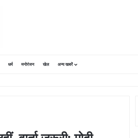
धर्म
मनोरंजन
खेल
अन्य खबरें
ं में उत्साह, नैनो डीएपी और नैनो यूरिया बने किसानों के भरोसेमंद कृषि साथी…..