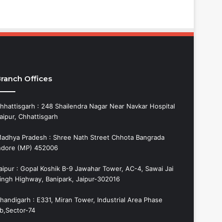
ranch Offices
hhattisgarh : 248 Shailendra Nagar Near Navkar Hospital
aipur, Chhattisgarh
adhya Pradesh : Shree Nath Street Chhota Bangrada
ndore (MP) 452006
aipur : Gopal Koshik B-9 Jawahar Tower, AC-4, Sawai Jai
ingh Highway, Banipark, Jaipur-302016
handigarh : E331, Miran Tower, Industrial Area Phase
b,Sector-74