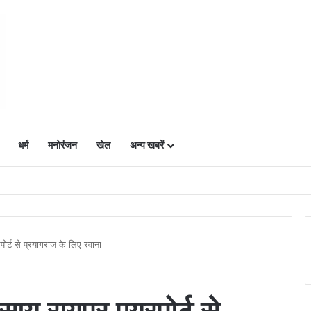
धर्म
मनोरंजन
खेल
अन्य खबरें
ं में उत्साह, नैनो डीएपी और नैनो यूरिया बने किसानों के भरोसेमंद कृषि साथी…..
यरपोर्ट से प्रयागराज के लिए रवाना