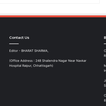
Contact Us
B
Editor - BHARAT SHARMA,
C
R
(Office Address : 248 Shailendra Nagar Near Navkar
Hospital Raipur, Chhattisgarh)
M
I
J
S
C
8