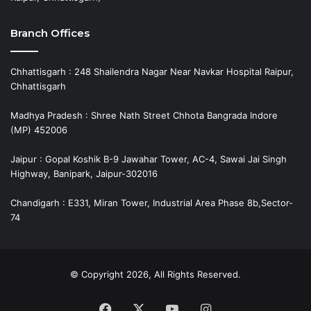
Branch Offices
Chhattisgarh : 248 Shailendra Nagar Near Navkar Hospital Raipur,
Chhattisgarh
Madhya Pradesh : Shree Nath Street Chhota Bangrada Indore
(MP) 452006
Jaipur : Gopal Koshik B-9 Jawahar Tower, AC-4, Sawai Jai Singh
Highway, Banipark, Jaipur-302016
Chandigarh : E331, Miran Tower, Industrial Area Phase 8b,Sector-
74
© Copyright 2026, All Rights Reserved.
Facebook
X
YouTube
Instagram