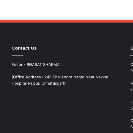
Contact Us
B
Editor - BHARAT SHARMA,
C
R
(Office Address : 248 Shailendra Nagar Near Navkar
Hospital Raipur, Chhattisgarh)
M
I
J
S
C
8