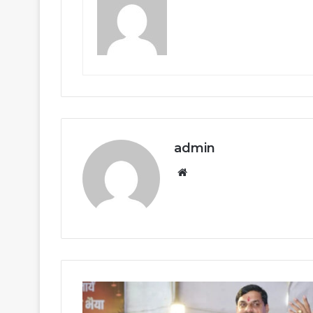
admin
Website