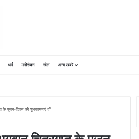
धर्म
मनोरंजन
खेल
अन्य खबरें
ं में उत्साह, नैनो डीएपी और नैनो यूरिया बने किसानों के भरोसेमंद कृषि साथी…..
ुप्त के पूजन-दिवस की शुभकामनाएं दीं