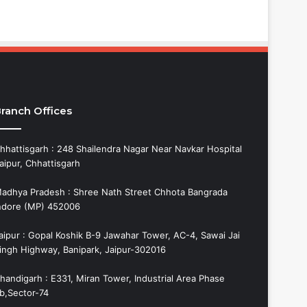
ranch Offices
hhattisgarh : 248 Shailendra Nagar Near Navkar Hospital
aipur, Chhattisgarh
adhya Pradesh : Shree Nath Street Chhota Bangrada
ndore (MP) 452006
aipur : Gopal Koshik B-9 Jawahar Tower, AC-4, Sawai Jai
ingh Highway, Banipark, Jaipur-302016
handigarh : E331, Miran Tower, Industrial Area Phase
b,Sector-74