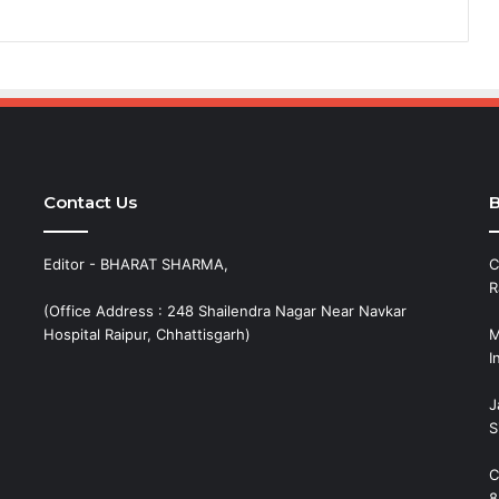
Contact Us
B
Editor - BHARAT SHARMA,
C
R
(Office Address : 248 Shailendra Nagar Near Navkar
Hospital Raipur, Chhattisgarh)
M
I
J
S
C
8