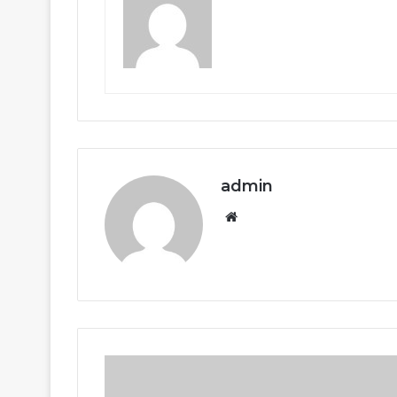
admin
Website