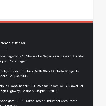
ranch Offices
hhattisgarh : 248 Shailendra Nagar Near Navkar Hospital
aipur, Chhattisgarh
adhya Pradesh : Shree Nath Street Chhota Bangrada
ndore (MP) 452006
aipur : Gopal Koshik B-9 Jawahar Tower, AC-4, Sawai Jai
ingh Highway, Banipark, Jaipur-302016
handigarh : E331, Miran Tower, Industrial Area Phase
b,Sector-74