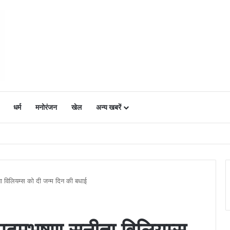
धर्म
मनोरंजन
खेल
अन्य खबरें
ं में उत्साह, नैनो डीएपी और नैनो यूरिया बने किसानों के भरोसेमंद कृषि साथी…..
ीता विलियम्स को दी जन्म दिन की बधाई