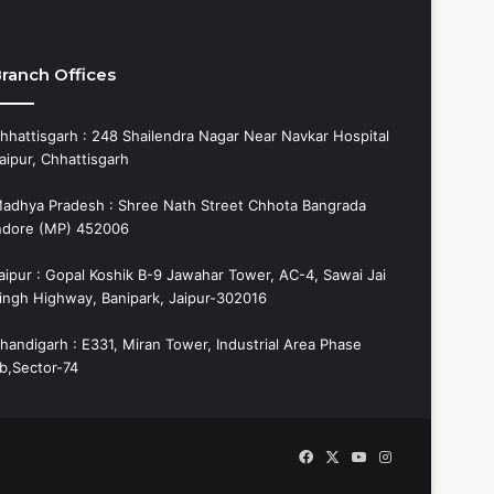
ranch Offices
hhattisgarh : 248 Shailendra Nagar Near Navkar Hospital
aipur, Chhattisgarh
adhya Pradesh : Shree Nath Street Chhota Bangrada
ndore (MP) 452006
aipur : Gopal Koshik B-9 Jawahar Tower, AC-4, Sawai Jai
ingh Highway, Banipark, Jaipur-302016
handigarh : E331, Miran Tower, Industrial Area Phase
b,Sector-74
Facebook
X
YouTube
Instagram