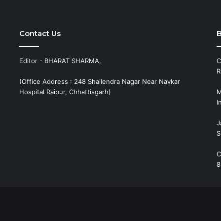
Contact Us
B
Editor - BHARAT SHARMA,
C
R
(Office Address : 248 Shailendra Nagar Near Navkar
Hospital Raipur, Chhattisgarh)
M
I
J
S
C
8