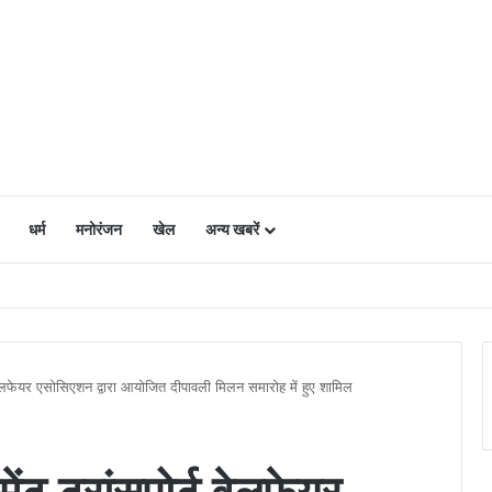
धर्म
मनोरंजन
खेल
अन्य खबरें
ं में उत्साह, नैनो डीएपी और नैनो यूरिया बने किसानों के भरोसेमंद कृषि साथी…..
र्ट वेलफेयर एसोसिएशन द्वारा आयोजित दीपावली मिलन समारोह में हुए शामिल