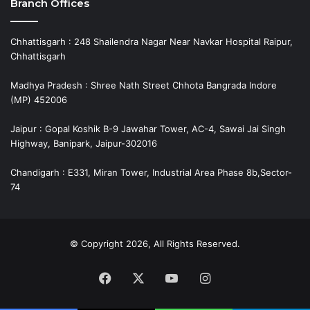
Branch Offices
Chhattisgarh : 248 Shailendra Nagar Near Navkar Hospital Raipur,
Chhattisgarh
Madhya Pradesh : Shree Nath Street Chhota Bangrada Indore
(MP) 452006
Jaipur : Gopal Koshik B-9 Jawahar Tower, AC-4, Sawai Jai Singh
Highway, Banipark, Jaipur-302016
Chandigarh : E331, Miran Tower, Industrial Area Phase 8b,Sector-
74
© Copyright 2026, All Rights Reserved.
Facebook
X
YouTube
Instagram