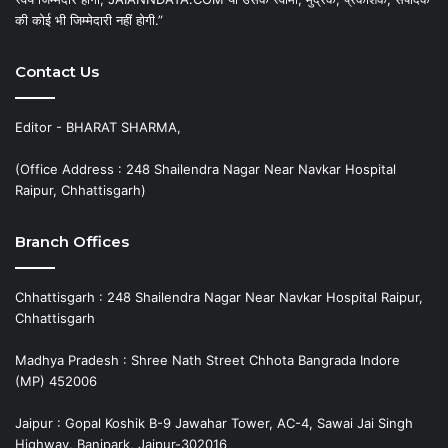
की कोई भी जिम्मेदारी नहीं होगी.”
Contact Us
Editor - BHARAT SHARMA,
(Office Address : 248 Shailendra Nagar Near Navkar Hospital
Raipur, Chhattisgarh)
Branch Offices
Chhattisgarh : 248 Shailendra Nagar Near Navkar Hospital Raipur,
Chhattisgarh
Madhya Pradesh : Shree Nath Street Chhota Bangrada Indore
(MP) 452006
Jaipur : Gopal Koshik B-9 Jawahar Tower, AC-4, Sawai Jai Singh
Highway, Banipark, Jaipur-302016