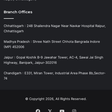
Branch Offices
Chhattisgarh : 248 Shailendra Nagar Near Navkar Hospital Raipur,
Chhattisgarh
Madhya Pradesh : Shree Nath Street Chhota Bangrada Indore
(MP) 452006
Jaipur : Gopal Koshik B-9 Jawahar Tower, AC-4, Sawai Jai Singh
Highway, Banipark, Jaipur-302016
Chandigarh : E331, Miran Tower, Industrial Area Phase 8b,Sector-
74
© Copyright 2026, All Rights Reserved.
Facebook
X
YouTube
Instagram