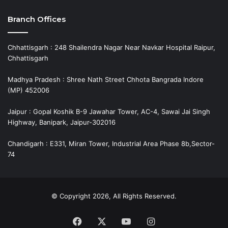
Branch Offices
Chhattisgarh : 248 Shailendra Nagar Near Navkar Hospital Raipur,
Chhattisgarh
Madhya Pradesh : Shree Nath Street Chhota Bangrada Indore
(MP) 452006
Jaipur : Gopal Koshik B-9 Jawahar Tower, AC-4, Sawai Jai Singh
Highway, Banipark, Jaipur-302016
Chandigarh : E331, Miran Tower, Industrial Area Phase 8b,Sector-
74
© Copyright 2026, All Rights Reserved.
Facebook
X
YouTube
Instagram