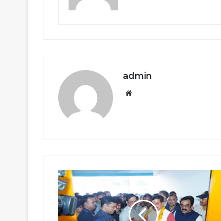
admin
Website