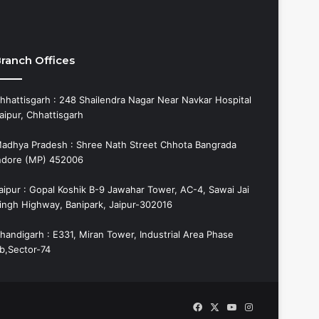
ranch Offices
hhattisgarh : 248 Shailendra Nagar Near Navkar Hospital
aipur, Chhattisgarh
adhya Pradesh : Shree Nath Street Chhota Bangrada
ndore (MP) 452006
aipur : Gopal Koshik B-9 Jawahar Tower, AC-4, Sawai Jai
ingh Highway, Banipark, Jaipur-302016
handigarh : E331, Miran Tower, Industrial Area Phase
b,Sector-74
Facebook
X
YouTube
Instagram