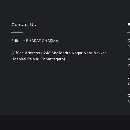
Contact Us
B
Editor - BHARAT SHARMA,
C
R
(Office Address : 248 Shailendra Nagar Near Navkar
Hospital Raipur, Chhattisgarh)
M
I
J
S
C
8