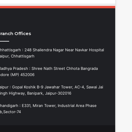
ranch Offices
hhattisgarh : 248 Shailendra Nagar Near Navkar Hospital
aipur, Chhattisgarh
adhya Pradesh : Shree Nath Street Chhota Bangrada
ndore (MP) 452006
aipur : Gopal Koshik B-9 Jawahar Tower, AC-4, Sawai Jai
ingh Highway, Banipark, Jaipur-302016
handigarh : E331, Miran Tower, Industrial Area Phase
b,Sector-74