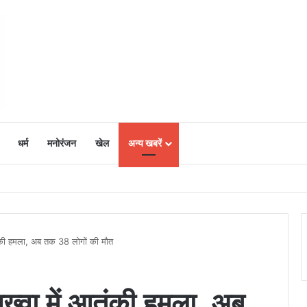
धर्म
मनोरंजन
खेल
अन्य खबरें
ं में उत्साह, नैनो डीएपी और नैनो यूरिया बने किसानों के भरोसेमंद कृषि साथी…..
आतंकी हमला, अब तक 38 लोगों की मौत
नख्वा में आतंकी हमला, अब