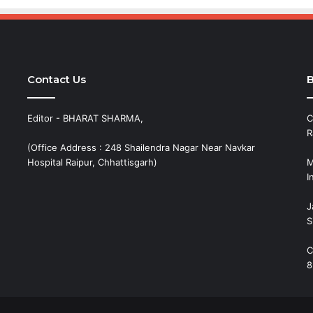
Contact Us
B
Editor - BHARAT SHARMA,
C
R
(Office Address : 248 Shailendra Nagar Near Navkar
Hospital Raipur, Chhattisgarh)
M
I
J
S
C
8