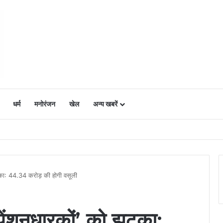
धर्म
मनोरंजन
खेल
अन्य खबरें
ं में उत्साह, नैनो डीएपी और नैनो यूरिया बने किसानों के भरोसेमंद कृषि साथी…..
झटका: 44.34 करोड़ की होगी वसूली
पेंशनधारकों’ को झटका: