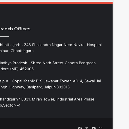
ranch Offices
hhattisgarh : 248 Shailendra Nagar Near Navkar Hospital
aipur, Chhattisgarh
adhya Pradesh : Shree Nath Street Chhota Bangrada
ndore (MP) 452006
aipur : Gopal Koshik B-9 Jawahar Tower, AC-4, Sawai Jai
ingh Highway, Banipark, Jaipur-302016
handigarh : E331, Miran Tower, Industrial Area Phase
b,Sector-74
Facebook
X
YouTube
Instagram