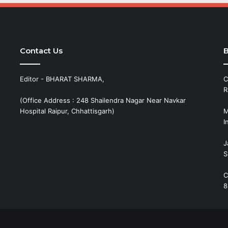
Contact Us
B
Editor - BHARAT SHARMA,
C
R
(Office Address : 248 Shailendra Nagar Near Navkar
Hospital Raipur, Chhattisgarh)
M
I
J
S
C
8