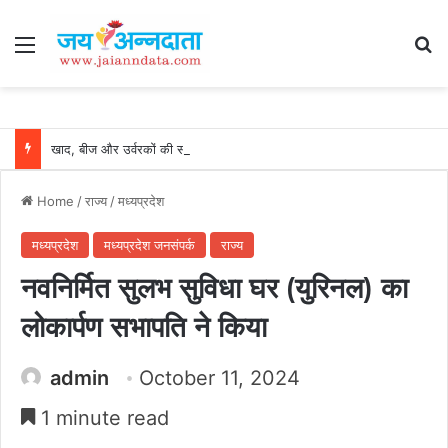
Menu
Se
खाद, बीज और उर्वरकों की समय पर उपलब्धता से किसानों में उत्साह, नैनो डीएपी और नैनो यूरिया बने किसानों के भरोसेमंद कृषि साथी…..
Home
/
राज्य
/
मध्यप्रदेश
मध्यप्रदेश
मध्यप्रदेश जनसंपर्क
राज्य
नवनिर्मित सुलभ सुविधा घर (युरिनल) का
लोकार्पण सभापति ने किया
admin
October 11, 2024
1 minute read