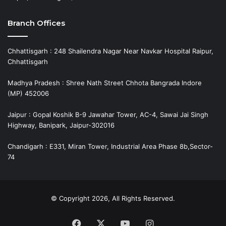
Branch Offices
Chhattisgarh : 248 Shailendra Nagar Near Navkar Hospital Raipur,
Chhattisgarh
Madhya Pradesh : Shree Nath Street Chhota Bangrada Indore
(MP) 452006
Jaipur : Gopal Koshik B-9 Jawahar Tower, AC-4, Sawai Jai Singh
Highway, Banipark, Jaipur-302016
Chandigarh : E331, Miran Tower, Industrial Area Phase 8b,Sector-
74
© Copyright 2026, All Rights Reserved.
Facebook
X
YouTube
Instagram