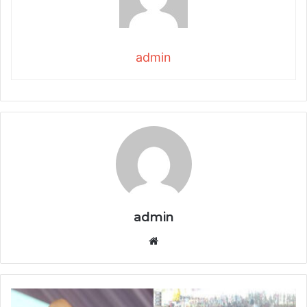
admin
admin
Website