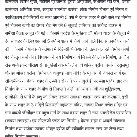
कलेक्टर ऋषभ गुप्ता, महापौर प्रतिनिधि दुर्गेश अग्रवाल, सभापति रवि जैन, डिप्टी
कलेक्टर अभिषेक शर्मा, आयुक्त रजनीश कसेरा, लोक निर्माण विभाग एवं निगम व
प्राधिकरण इंजिनियरों के साथ आगामी 5 वर्षो मे देवास शहर मे होने वाले बडे निर्माण
एवं विकास कार्यो का तैयार रोड मेप की 6 जुलाई शनिवार को सर्किट हाउस मे
समीक्षा बैठक आहूत की गई। जिसमे प्रदेश के मुखिया डॉ. मोहन यादव के नेतृत्व मे
देवास शहर के लिए आगामी 5 वर्षो मे शहर मे किये जाने वाले विकास कार्यो पर चर्चा
की। जिसमे विधायक ने वर्तमान मे रिडेन्सी फिकेशन के तहत चल रहे निर्माण कार्यो
पर विस्तृत चर्चा की। विधायक ने नये निर्माण कार्य जिसमे देवीलोक निर्माण, उज्जैन
रोड अम्बेडकर चौराहा से नागुखेडी तक फोरलेन एवं ओव्हर ब्रीज निर्माण, रसुलपुर
चौराहा ओव्हर ब्रीज निर्माण एवं चामुण्डा माता मंदिर के प्रांगण मे विकास कार्य एवं
सौन्दर्यीकरण, देवास शहर मे उज्जैन से आने पर नागुखेडी पर बडा प्रवेश द्वार का
निर्माण के साथ शहर के बीच से निकलने वाली नागधम्मन नदी का शुद्धिकरण,
एनवीडीए से पानी के इशु को लेकर उसका समाधन शासन स्तर पर करवाना, इसी
के साथ शहर के 3 मंदिरों बिलावली महांकाल मंदिर, नागदा स्थित गणेश मंदिर एवं
गंगा बावडी जीर्णोद्वार एवं पहुंच मार्ग के साथ देवास शहर मे नया अबग्रेडेड प्रोसेसिंग
(कचरा सग्रंहण) एवं सीएनजी प्लांट का निर्माण। देवास शहर मे आदर्श गौशाला
निर्माण तथा राजेदा फलाय ओव्हर ब्रीज की स्वीकृति शासन स्तर पर लेना तथा
ब्रीज निर्माण करवाना।