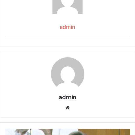
admin
admin
Website