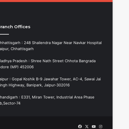
ranch Offices
hhattisgarh : 248 Shailendra Nagar Near Navkar Hospital
aipur, Chhattisgarh
adhya Pradesh : Shree Nath Street Chhota Bangrada
ndore (MP) 452006
aipur : Gopal Koshik B-9 Jawahar Tower, AC-4, Sawai Jai
ingh Highway, Banipark, Jaipur-302016
handigarh : E331, Miran Tower, Industrial Area Phase
b,Sector-74
Facebook
X
YouTube
Instagram