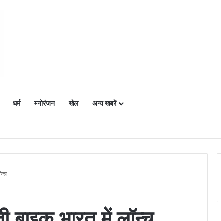
धर्म
मनोरंजन
खेल
अन्य खबरें
ं में उत्साह, नैनो डीएपी और नैनो यूरिया बने किसानों के भरोसेमंद कृषि साथी…..
न्च
 बाइक भारत में लॉन्च