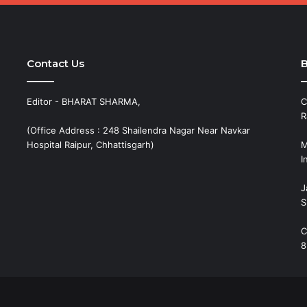
Contact Us
B
Editor - BHARAT SHARMA,
C
R
(Office Address : 248 Shailendra Nagar Near Navkar
Hospital Raipur, Chhattisgarh)
M
I
J
S
C
8