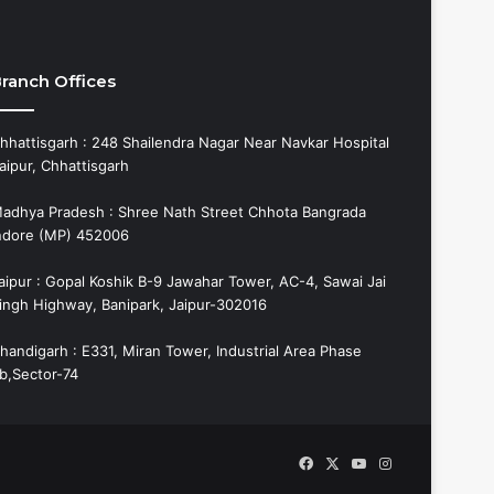
ranch Offices
hhattisgarh : 248 Shailendra Nagar Near Navkar Hospital
aipur, Chhattisgarh
adhya Pradesh : Shree Nath Street Chhota Bangrada
ndore (MP) 452006
aipur : Gopal Koshik B-9 Jawahar Tower, AC-4, Sawai Jai
ingh Highway, Banipark, Jaipur-302016
handigarh : E331, Miran Tower, Industrial Area Phase
b,Sector-74
Facebook
X
YouTube
Instagram