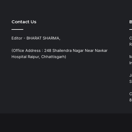
Contact Us
B
Editor - BHARAT SHARMA,
C
R
(Office Address : 248 Shailendra Nagar Near Navkar
Hospital Raipur, Chhattisgarh)
M
I
J
S
C
8