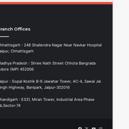
ranch Offices
hhattisgarh : 248 Shailendra Nagar Near Navkar Hospital
aipur, Chhattisgarh
adhya Pradesh : Shree Nath Street Chhota Bangrada
ndore (MP) 452006
aipur : Gopal Koshik B-9 Jawahar Tower, AC-4, Sawai Jai
ingh Highway, Banipark, Jaipur-302016
handigarh : E331, Miran Tower, Industrial Area Phase
b,Sector-74
Facebook
X
YouTube
Instagram