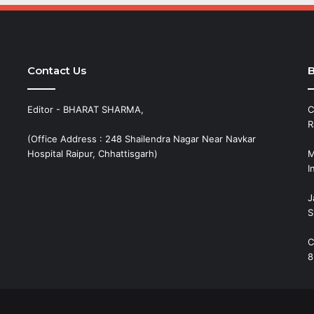
Contact Us
B
Editor - BHARAT SHARMA,
C
R
(Office Address : 248 Shailendra Nagar Near Navkar
Hospital Raipur, Chhattisgarh)
M
I
J
S
C
8