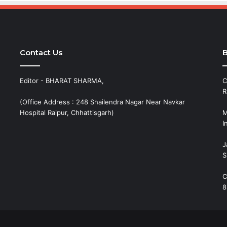
Contact Us
B
Editor - BHARAT SHARMA,
C
R
(Office Address : 248 Shailendra Nagar Near Navkar
Hospital Raipur, Chhattisgarh)
M
I
J
S
C
8