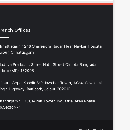
ranch Offices
hhattisgarh : 248 Shailendra Nagar Near Navkar Hospital
aipur, Chhattisgarh
adhya Pradesh : Shree Nath Street Chhota Bangrada
ndore (MP) 452006
aipur : Gopal Koshik B-9 Jawahar Tower, AC-4, Sawai Jai
ingh Highway, Banipark, Jaipur-302016
handigarh : E331, Miran Tower, Industrial Area Phase
b,Sector-74