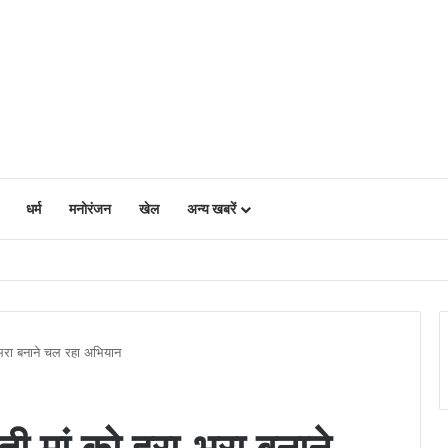
धर्म
मनोरंजन
खेल
अन्य खबरें
ं में उत्साह, नैनो डीएपी और नैनो यूरिया बने किसानों के भरोसेमंद कृषि साथी…..
-भरा बनाने चल रहा अभियान