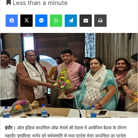
Less than a minute
Facebook
X
Messenger
WhatsApp
Telegram
Share via Email
Print
इंदौर।
ऑल इंडिया काउंसिल ऑफ़ मेयर्स की देवास में आयोजित बैठक के दौरान
महापौर पुष्यमित्र भार्गव को सर्वसम्मति से मध्य प्रदेश मेयर काउंसिल का प्रदेश