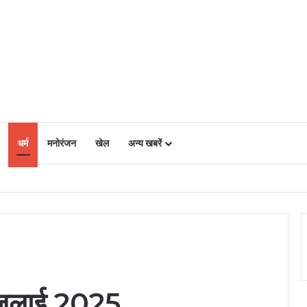
धर्म
मनोरंजन
खेल
अन्य खबरें
ं में उत्साह, नैनो डीएपी और नैनो यूरिया बने किसानों के भरोसेमंद कृषि साथी…..
जुलाई 2025