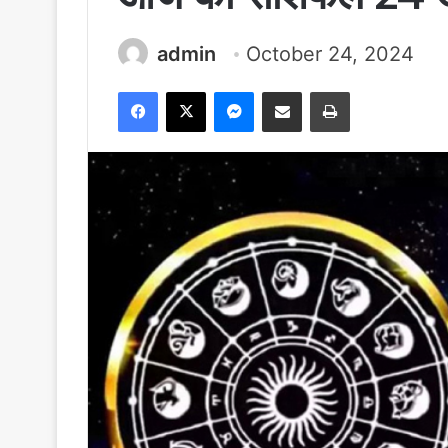
admin
October 24, 2024
Facebook
X
Messenger
Share via Email
Print