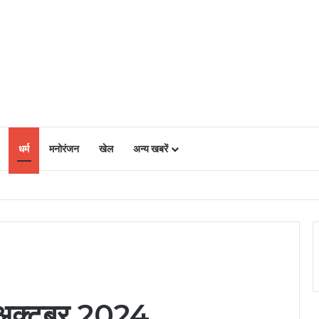
धर्म
मनोरंजन
खेल
अन्य खबरें
ं में उत्साह, नैनो डीएपी और नैनो यूरिया बने किसानों के भरोसेमंद कृषि साथी…..
क्टूबर 2024