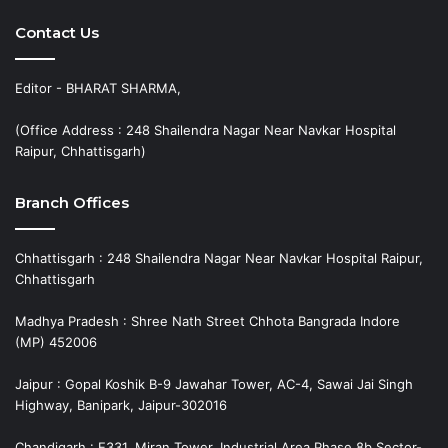
Contact Us
Editor - BHARAT SHARMA,
(Office Address : 248 Shailendra Nagar Near Navkar Hospital
Raipur, Chhattisgarh)
Branch Offices
Chhattisgarh : 248 Shailendra Nagar Near Navkar Hospital Raipur,
Chhattisgarh
Madhya Pradesh : Shree Nath Street Chhota Bangrada Indore
(MP) 452006
Jaipur : Gopal Koshik B-9 Jawahar Tower, AC-4, Sawai Jai Singh
Highway, Banipark, Jaipur-302016
Chandigarh : E331, Miran Tower, Industrial Area Phase 8b,Sector-