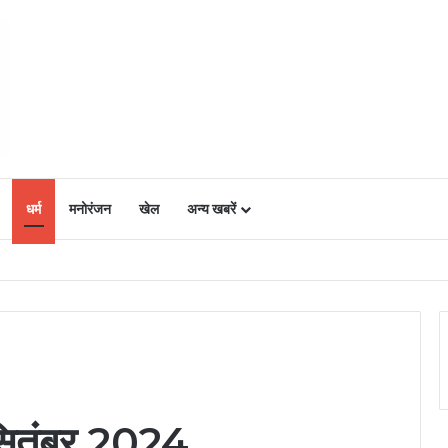
धर्म
मनोरंजन
खेल
अन्य खबरें
ं में उत्साह, नैनो डीएपी और नैनो यूरिया बने किसानों के भरोसेमंद कृषि साथी…..
ितंबर 2024