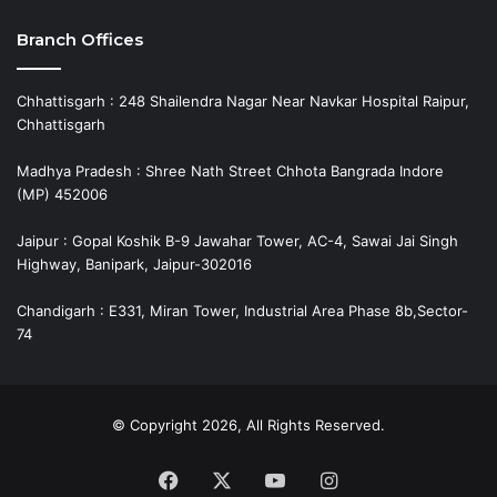
Branch Offices
Chhattisgarh : 248 Shailendra Nagar Near Navkar Hospital Raipur,
Chhattisgarh
Madhya Pradesh : Shree Nath Street Chhota Bangrada Indore
(MP) 452006
Jaipur : Gopal Koshik B-9 Jawahar Tower, AC-4, Sawai Jai Singh
Highway, Banipark, Jaipur-302016
Chandigarh : E331, Miran Tower, Industrial Area Phase 8b,Sector-
74
© Copyright 2026, All Rights Reserved.
Facebook
X
YouTube
Instagram