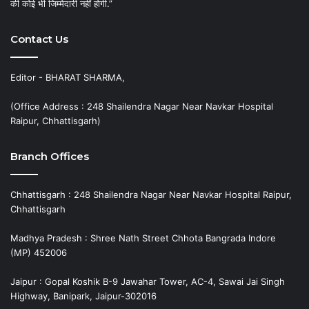
की कोई भी जिम्मेदारी नहीं होगी.”
Contact Us
Editor - BHARAT SHARMA,
(Office Address : 248 Shailendra Nagar Near Navkar Hospital
Raipur, Chhattisgarh)
Branch Offices
Chhattisgarh : 248 Shailendra Nagar Near Navkar Hospital Raipur,
Chhattisgarh
Madhya Pradesh : Shree Nath Street Chhota Bangrada Indore
(MP) 452006
Jaipur : Gopal Koshik B-9 Jawahar Tower, AC-4, Sawai Jai Singh
Highway, Banipark, Jaipur-302016