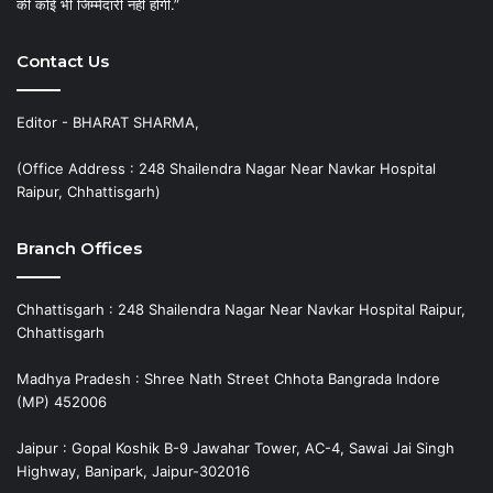
की कोई भी जिम्मेदारी नहीं होगी.”
Contact Us
Editor - BHARAT SHARMA,
(Office Address : 248 Shailendra Nagar Near Navkar Hospital
Raipur, Chhattisgarh)
Branch Offices
Chhattisgarh : 248 Shailendra Nagar Near Navkar Hospital Raipur,
Chhattisgarh
Madhya Pradesh : Shree Nath Street Chhota Bangrada Indore
(MP) 452006
Jaipur : Gopal Koshik B-9 Jawahar Tower, AC-4, Sawai Jai Singh
Highway, Banipark, Jaipur-302016