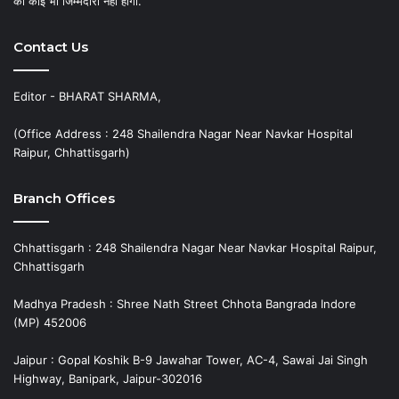
की कोई भी जिम्मेदारी नहीं होगी.”
Contact Us
Editor - BHARAT SHARMA,
(Office Address : 248 Shailendra Nagar Near Navkar Hospital
Raipur, Chhattisgarh)
Branch Offices
Chhattisgarh : 248 Shailendra Nagar Near Navkar Hospital Raipur,
Chhattisgarh
Madhya Pradesh : Shree Nath Street Chhota Bangrada Indore
(MP) 452006
Jaipur : Gopal Koshik B-9 Jawahar Tower, AC-4, Sawai Jai Singh
Highway, Banipark, Jaipur-302016