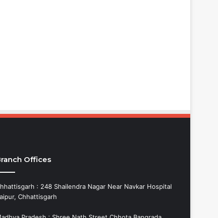
ranch Offices
hhattisgarh : 248 Shailendra Nagar Near Navkar Hospital
aipur, Chhattisgarh
adhya Pradesh : Shree Nath Street Chhota Bangrada