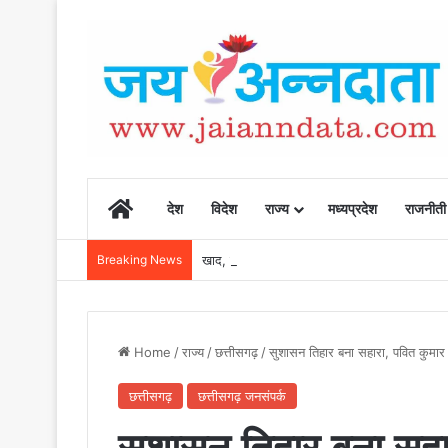
Home
देश
विदेश
राज्य
मध्यप्रदेश
राजनीती
Breaking News
खाद, बीज और उर्वरकों की समय पर उपलब्धता से किसानो
Home
/
राज्य
/
छत्तीसगढ़
/
सुशासन तिहार बना सहारा, पवित कुमा
छत्तीसगढ़
छत्तीसगढ़ जनसंपर्क