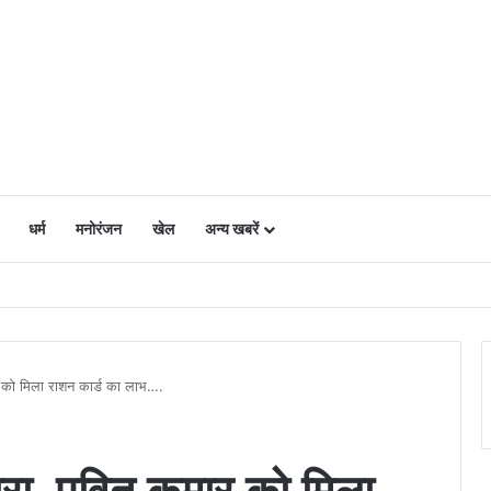
धर्म
मनोरंजन
खेल
अन्य खबरें
ं में उत्साह, नैनो डीएपी और नैनो यूरिया बने किसानों के भरोसेमंद कृषि साथी…..
र को मिला राशन कार्ड का लाभ….