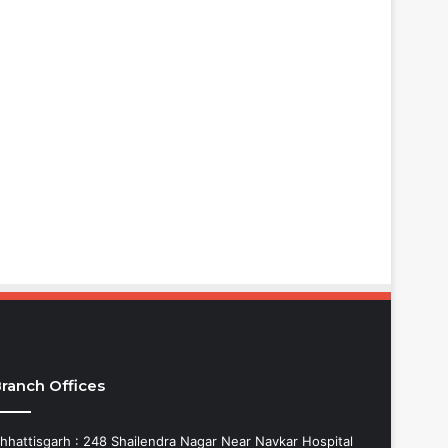
ranch Offices
hhattisgarh : 248 Shailendra Nagar Near Navkar Hospital