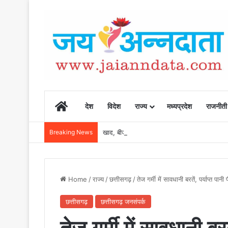
Home
देश
विदेश
राज्य
मध्यप्रदेश
राजनीती
Breaking News
खाद, बीज और उर्वरकों की समय पर उपलब्धता से किसानो
Home
/
राज्य
/
छत्तीसगढ़
/
तेज गर्मी में सावधानी बरतें, पर्याप्त पान
छत्तीसगढ़
छत्तीसगढ़ जनसंपर्क