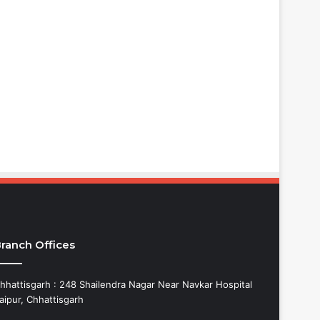
ranch Offices
hhattisgarh : 248 Shailendra Nagar Near Navkar Hospital
aipur, Chhattisgarh