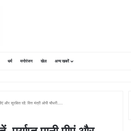
धर्म
मनोरंजन
खेल
अन्य खबरें
ं में उत्साह, नैनो डीएपी और नैनो यूरिया बने किसानों के भरोसेमंद कृषि साथी…..
ी पीएं और सुरक्षित रहें: वित्त मंत्री ओपी चौधरी…..