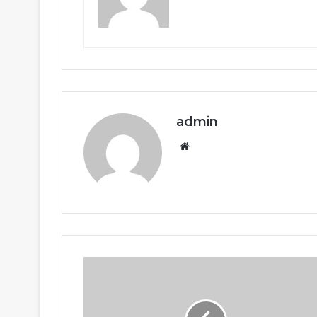
admin
Website