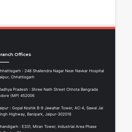
ranch Offices
hhattisgarh : 248 Shailendra Nagar Near Navkar Hospital
aipur, Chhattisgarh
adhya Pradesh : Shree Nath Street Chhota Bangrada
ndore (MP) 452006
aipur : Gopal Koshik B-9 Jawahar Tower, AC-4, Sawai Jai
ingh Highway, Banipark, Jaipur-302016
handigarh : E331, Miran Tower, Industrial Area Phase