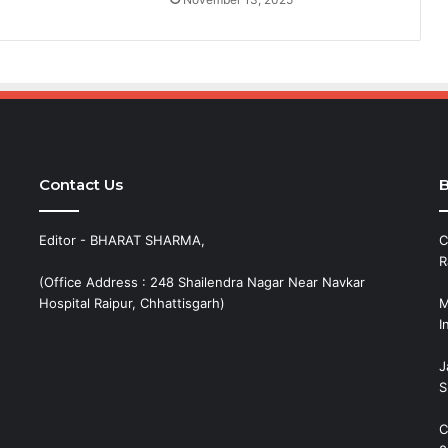
Contact Us
B
Editor - BHARAT SHARMA,
C
R
(Office Address : 248 Shailendra Nagar Near Navkar
Hospital Raipur, Chhattisgarh)
M
I
J
S
C