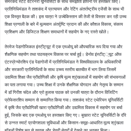
समरकंद स्टेट वेटरनरी यूनिवर्सिटी के साथ समझौता ज्ञापनों पर हस्ताक्षर किए।
प्रतिनिधिमंडल ने ताशकंद में प्रत्यायन और रेटिंग अंतर्राष्ट्रीय एजेंसी के साथ भी
एक विस्तृत बैठक की। इस यात्रा ने उज्बेकिस्तान की तेजी से विस्तार कर रही उच्च
शिक्षा प्रणाली के बारे में मूल्यवान अंतर्दृष्टि प्रदान की और कौशल विकास, संकाय
प्रशिक्षण और डिजिटल शिक्षण समाधानों में सहयोग के नए रास्ते खोले।
तेरमेज पेडागोजिकल इंस्टीट्यूट में एक एमओयू को औपचारिक रूप दिया गया और
शैक्षणिक सहयोग तथा पाठयक्रम विकास पर चर्चा हुई। डेनोव इंस्टीट््यूट ऑफ
एंटरप्रेन्योरशिप एंड पेडागोजी में प्रतिनिधिमंडल ने विश्वविद्यालय के अधिकारियों
और सरकारी प्रतिनिधियों के साथ उच्च्य स्तरीय बातचीत में भाग लिया जिसमें
उद्यमिता शिक्षा जैव प्रौद्योगिकी और कृषि मूल्य श्रृंखलाओं में सहयोग की संभावनाओं
का पता लगाया गया। उच्च शिक्षा में उनके शैक्षणिक योगदान और नेतृत्व के सम्मान
में डॉ गिरीश चंदेल और प्रो हुलास पाठक को उनकी यात्रा के दौरान विजिटिंग
प्रोफेसरशिप सम्मान से सम्मानित किया गया। ताशकंद स्टेट एथेरियन यूनिवर्सिटी
में कृषि जैव प्रौद्योगिकी खारा प्रौद्योगिकी और उद्यमिता विकास में सहयोग पर बर्चा
हुई, जिसके बाद एक एमओयू पर हस्ताक्षर किए गए। बुखारा स्टेट यूनिवर्सिटी के दौरे
से उन्नत स्मार्ट प्रयोगशाला सुविधाओं और किसान-समूह-आधारित मूल्य श्रृंखला
मॉडलों विशेष रूप से कपास और डेयरी क्षेत्रों में देखने का अवसर मिला।