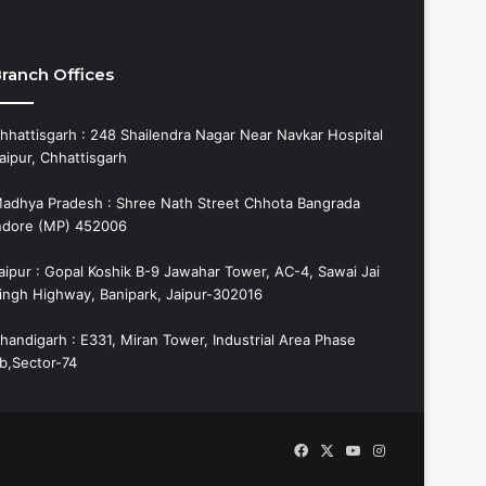
ranch Offices
hhattisgarh : 248 Shailendra Nagar Near Navkar Hospital
aipur, Chhattisgarh
adhya Pradesh : Shree Nath Street Chhota Bangrada
ndore (MP) 452006
aipur : Gopal Koshik B-9 Jawahar Tower, AC-4, Sawai Jai
ingh Highway, Banipark, Jaipur-302016
handigarh : E331, Miran Tower, Industrial Area Phase
b,Sector-74
Facebook
X
YouTube
Instagram