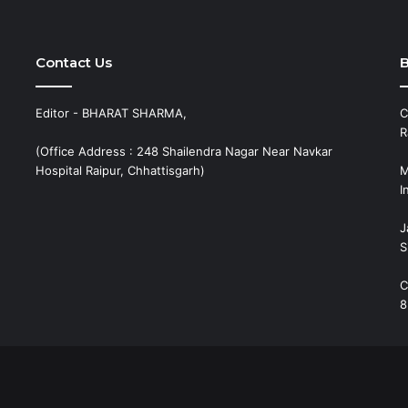
Contact Us
B
Editor - BHARAT SHARMA,
C
R
(Office Address : 248 Shailendra Nagar Near Navkar
Hospital Raipur, Chhattisgarh)
M
I
J
S
C
8