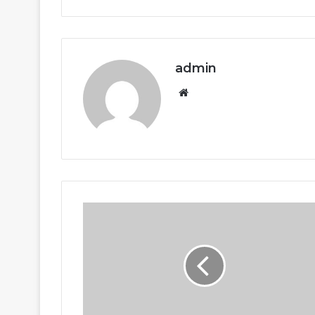
admin
Website