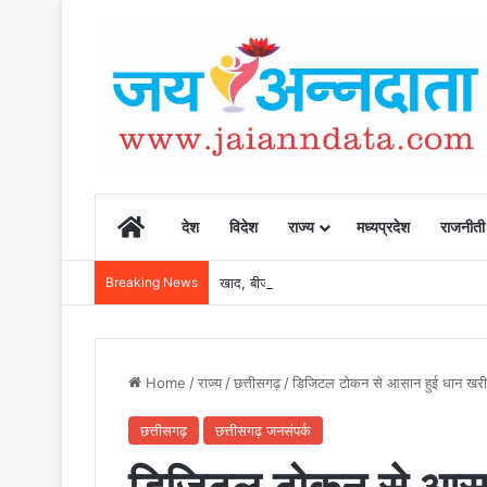
Home
देश
विदेश
राज्य
मध्यप्रदेश
राजनीती
Breaking News
खाद, बीज और उर्वरकों की समय पर उपलब्धता से किसानो
Home
/
राज्य
/
छत्तीसगढ़
/
डिजिटल टोकन से आसान हुई धान खरीद
छत्तीसगढ़
छत्तीसगढ़ जनसंपर्क