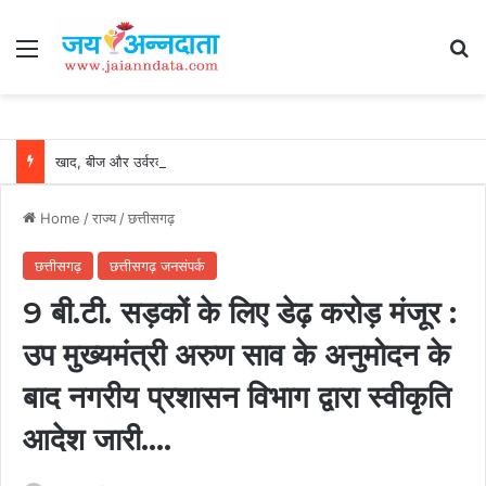
Menu
Se
खाद, बीज और उर्वरकों की समय पर उपलब्धता से किसानों में उत्साह, नैनो डीएपी और नैनो यूरिया बने किसानों के भरोसेमंद कृषि साथी…..
Home
/
राज्य
/
छत्तीसगढ़
छत्तीसगढ़
छत्तीसगढ़ जनसंपर्क
9 बी.टी. सड़कों के लिए डेढ़ करोड़ मंजूर :
उप मुख्यमंत्री अरुण साव के अनुमोदन के
बाद नगरीय प्रशासन विभाग द्वारा स्वीकृति
आदेश जारी….