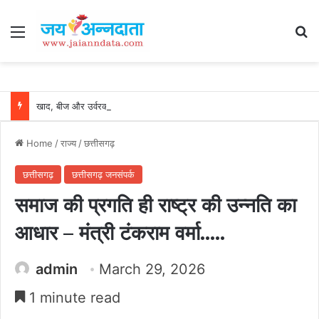
Menu
Se
खाद, बीज और उर्वरकों की समय पर उपलब्धता से किसानों में उत्साह, नैनो डीएपी और नैनो यूरिया बने किसानों के भरोसेमंद कृषि साथी…..
Home
/
राज्य
/
छत्तीसगढ़
छत्तीसगढ़
छत्तीसगढ़ जनसंपर्क
समाज की प्रगति ही राष्ट्र की उन्नति का
आधार – मंत्री टंकराम वर्मा…..
admin
March 29, 2026
1 minute read