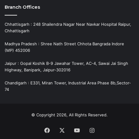
Branch Offices
Chhattisgarh : 248 Shailendra Nagar Near Navkar Hospital Raipur,
Chhattisgarh
Madhya Pradesh : Shree Nath Street Chhota Bangrada Indore
(MP) 452006
Jaipur : Gopal Koshik B-9 Jawahar Tower, AC-4, Sawai Jai Singh
Highway, Banipark, Jaipur-302016
Chandigarh : E331, Miran Tower, Industrial Area Phase 8b,Sector-
74
© Copyright 2026, All Rights Reserved.
Facebook
X
YouTube
Instagram