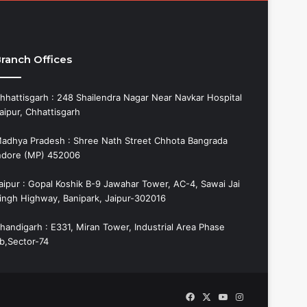
ranch Offices
hhattisgarh : 248 Shailendra Nagar Near Navkar Hospital
aipur, Chhattisgarh
adhya Pradesh : Shree Nath Street Chhota Bangrada
ndore (MP) 452006
aipur : Gopal Koshik B-9 Jawahar Tower, AC-4, Sawai Jai
ingh Highway, Banipark, Jaipur-302016
handigarh : E331, Miran Tower, Industrial Area Phase
b,Sector-74
Facebook
X
YouTube
Instagram