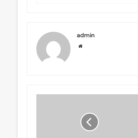
admin
Website