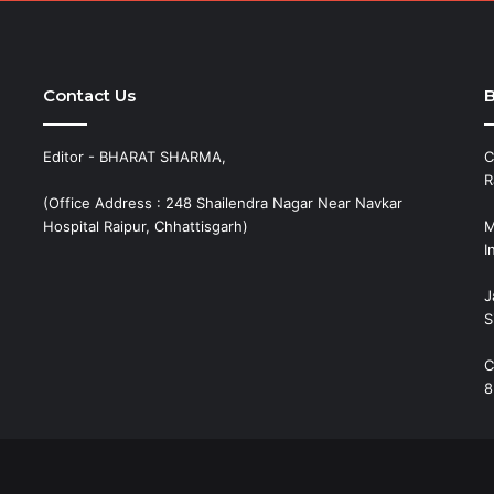
Contact Us
B
Editor - BHARAT SHARMA,
C
R
(Office Address : 248 Shailendra Nagar Near Navkar
Hospital Raipur, Chhattisgarh)
M
I
J
S
C
8