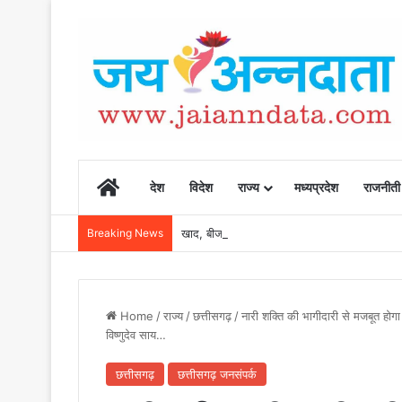
Home
देश
विदेश
राज्य
मध्यप्रदेश
राजनीती
Breaking News
खाद, बीज और उर्वरकों की समय पर उपलब्धता से किसानो
Home
/
राज्य
/
छत्तीसगढ़
/
नारी शक्ति की भागीदारी से मजबूत होगा
विष्णुदेव साय…
छत्तीसगढ़
छत्तीसगढ़ जनसंपर्क