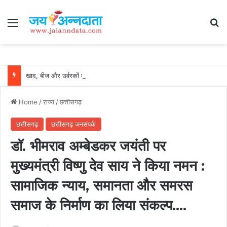
Menu
Se
खाद, बीज और उर्वरकों की समय पर उपलब्धता से किसानों में उत्साह, नैनो डीएपी और नैनो यूरिया बने किसानों के भरोसेमंद कृषि साथी…..
Home
/
राज्य
/
छत्तीसगढ़
छत्तीसगढ़
छत्तीसगढ़ जनसंपर्क
डॉ. भीमराव अम्बेडकर जयंती पर
मुख्यमंत्री विष्णु देव साय ने किया नमन :
सामाजिक न्याय, समानता और समरस
समाज के निर्माण का लिया संकल्प….