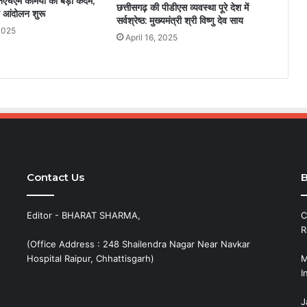
एनएचएम कर्मियों का बड़ा कदम,
छत्तीसगढ़ की पीडीएस व्यवस्था पूरे देश में
 आंदोलन शुरू
सर्वश्रेष्ठ: मुख्यमंत्री श्री विष्णु देव साय
2025
April 16, 2025
Contact Us
B
Editor - BHARAT SHARMA,
C
R
(Office Address : 248 Shailendra Nagar Near Navkar
Hospital Raipur, Chhattisgarh)
M
I
J