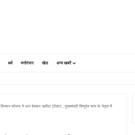
धर्म
मनोरंजन
खेल
अन्य खबरें
ं में उत्साह, नैनो डीएपी और नैनो यूरिया बने किसानों के भरोसेमंद कृषि साथी…..
ान कोयना ने धान बेचकर खरीदा ट्रैक्टर…मुख्यमंत्री विष्णुदेव साय के नेतृत्व में