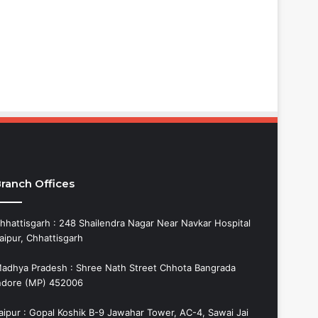
ranch Offices
hhattisgarh : 248 Shailendra Nagar Near Navkar Hospital
aipur, Chhattisgarh
adhya Pradesh : Shree Nath Street Chhota Bangrada
ndore (MP) 452006
aipur : Gopal Koshik B-9 Jawahar Tower, AC-4, Sawai Jai