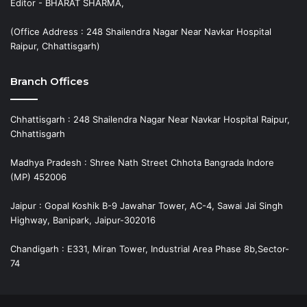
Editor - BHARAT SHARMA,
(Office Address : 248 Shailendra Nagar Near Navkar Hospital
Raipur, Chhattisgarh)
Branch Offices
Chhattisgarh : 248 Shailendra Nagar Near Navkar Hospital Raipur,
Chhattisgarh
Madhya Pradesh : Shree Nath Street Chhota Bangrada Indore
(MP) 452006
Jaipur : Gopal Koshik B-9 Jawahar Tower, AC-4, Sawai Jai Singh
Highway, Banipark, Jaipur-302016
Chandigarh : E331, Miran Tower, Industrial Area Phase 8b,Sector-
74