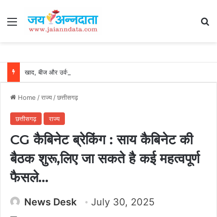
Menu
Se
खाद, बीज और उर्वरकों की समय पर उपलब्धता से किसानों में उत्साह, नैनो डीएपी और नैनो यूरिया बने किसानों के भरोसेमंद कृषि साथी…..
Home
/
राज्य
/
छत्तीसगढ़
छत्तीसगढ़
राज्य
CG कैबिनेट ब्रेकिंग : साय कैबिनेट की
बैठक शुरू,लिए जा सकते है कई महत्वपूर्ण
फैसले…
News Desk
July 30, 2025