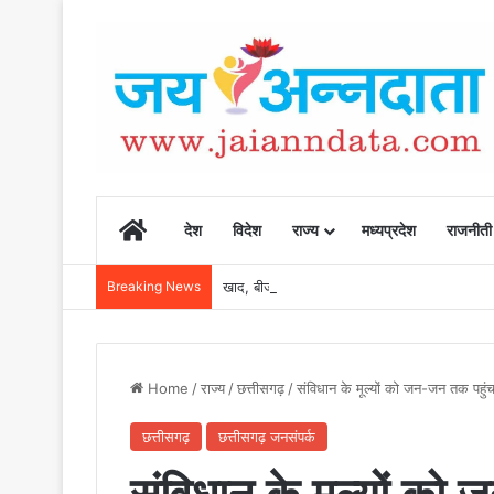
Home
देश
विदेश
राज्य
मध्यप्रदेश
राजनीती
Breaking News
खाद, बीज और उर्वरकों की समय पर उपलब्धता से किसानो
Home
/
राज्य
/
छत्तीसगढ़
/
संविधान के मूल्यों को जन-जन तक पहुंचा
छत्तीसगढ़
छत्तीसगढ़ जनसंपर्क