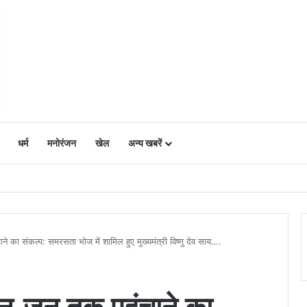
धर्म
मनोरंजन
खेल
अन्य खबरें
ं में उत्साह, नैनो डीएपी और नैनो यूरिया बने किसानों के भरोसेमंद कृषि साथी…..
ने का संकल्प: समरसता भोज में शामिल हुए मुख्यमंत्री विष्णु देव साय….