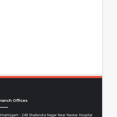
ranch Offices
hhattisgarh : 248 Shailendra Nagar Near Navkar Hospital