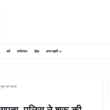
धर्म
मनोरंजन
खेल
अन्य खबरें
ं में उत्साह, नैनो डीएपी और नैनो यूरिया बने किसानों के भरोसेमंद कृषि साथी…..
े शुरू की तलाश